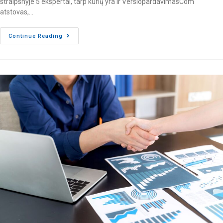
straipsnyje 5 ekspertai, tarp kurių yra ir VerslopardavimasCom
atstovas,…
Continue Reading