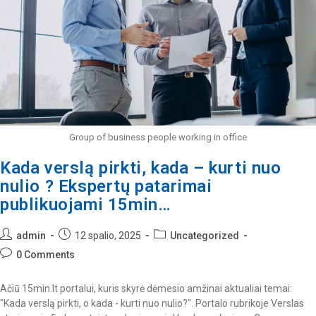
Group of business people working in office
Kada verslą pirkti, kada – kurti nuo
nulio ? Ekspertų patarimai
publikuojami 15min…
admin
12 spalio, 2025
Uncategorized
0 Comments
Ačiū 15min.lt portalui, kuris skyrė dėmesio amžinai aktualiai temai:
"Kada verslą pirkti, o kada - kurti nuo nulio?". Portalo rubrikoje Verslas