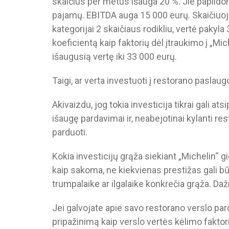
skaičius per metus išauga 20 %. Jie papildo
pajamų. EBITDA auga 15 000 eurų. Skaičiuoja
kategorijai 2 skaičiaus rodikliu, vertė pakyl
koeficientą kaip faktorių dėl įtraukimo į „Mi
išaugusią vertę iki 33 000 eurų.
Taigi, ar verta investuoti į restorano paslau
Akivaizdu, jog tokia investicija tikrai gali a
išaugę pardavimai ir, neabejotinai kylanti re
parduoti.
Kokia investicijų grąža siekiant „Michelin“ gi
kaip sakoma, ne kiekvienas prestižas gali b
trumpalaike ar ilgalaike konkrečia grąža. Da
Jei galvojate apie savo restorano verslo pard
pripažinimą kaip verslo vertės kėlimo faktor