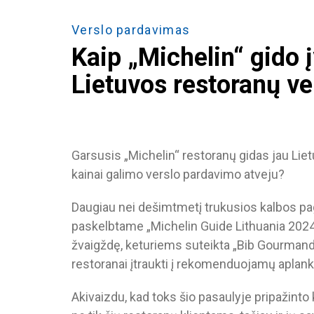
Verslo pardavimas
Kaip „Michelin“ gido į
Lietuvos restoranų ve
Garsusis „Michelin“ restoranų gidas jau Lietuv
kainai galimo verslo pardavimo atveju?
Daugiau nei dešimtmetį trukusios kalbos paga
paskelbtame „Michelin Guide Lithuania 2024“ 
žvaigždę, keturiems suteikta „Bib Gourmand“ 
restoranai įtraukti į rekomenduojamų aplank
Akivaizdu, kad toks šio pasaulyje pripažinto 