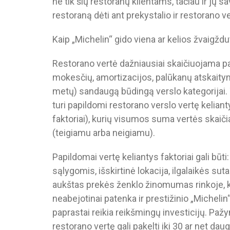
ne tik šių restoranų klientams, tačiau ir jų s
restoraną dėti ant prekystalio ir restorano v
Kaip „Michelin“ gido viena ar kelios žvaigždu
Restorano vertė dažniausiai skaičiuojama 
mokesčių, amortizacijos, palūkanų atskaitymo
metų) sandaugą būdingą verslo kategorijai. 
turi papildomi restorano verslo vertę kelian
faktoriai), kurių visumos suma vertės skaič
(teigiamu arba neigiamu).
Papildomai vertę keliantys faktoriai gali bū
sąlygomis, išskirtinė lokacija, ilgalaikės suta
aukštas prekės ženklo žinomumas rinkoje, kit
neabejotinai patenka ir prestižinio „Michelin“
paprastai reikia reikšmingų investicijų. Pažy
restorano vertę gali pakelti iki 30 ar net daug