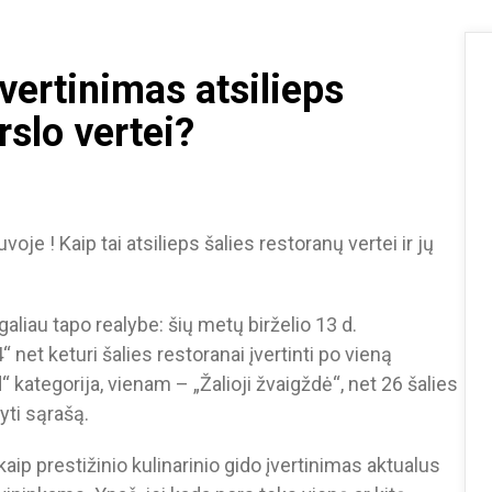
vertinimas atsilieps
rslo vertei?
oje ! Kaip tai atsilieps šalies restoranų vertei ir jų
liau tapo realybe: šių metų birželio 13 d.
net keturi šalies restoranai įvertinti po vieną
kategorija, vienam – „Žalioji žvaigždė“, net 26 šalies
yti sąrašą.
kaip prestižinio kulinarinio gido įvertinimas aktualus