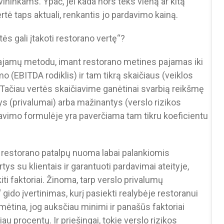
avininkams. Ypač, jei kada nors teks vieną ar kitą
ertė taps aktuali, renkantis jo pardavimo kainą.
tės gali įtakoti restorano vertę“?
pajamų metodu, imant restorano metines pajamas iki
 (EBITDA rodiklis) ir tam tikrą skaičiaus (veiklos
Tačiau vertės skaičiavime ganėtinai svarbią reikšmę
tys (privalumai) arba mažinantys (verslo rizikos
iavimo formulėje yra paverčiama tam tikru koeficientu
ti: restorano patalpų nuoma labai palankiomis
rtys su klientais ir garantuoti pardavimai ateityje,
i faktoriai. Žinoma, tarp verslo privalumų
 gido įvertinimas, kurį pasiekti realybėje restoranui
mėtina, jog auksčiau minimi ir panašūs faktoriai
iau procentų. Ir priešingai, tokie verslo rizikos