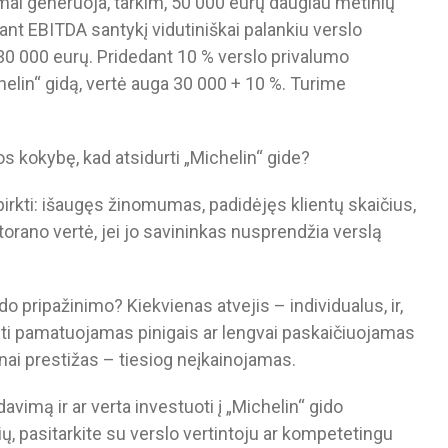
mai generuoja, tarkim, 50 000 eurų daugiau metinių
nt EBITDA santykį vidutiniškai palankiu verslo
a 30 000 eurų. Pridedant 10 % verslo privalumo
chelin“ gidą, vertė auga 30 000 + 10 %. Turime
gos kokybę, kad atsidurti „Michelin“ gide?
tsipirkti: išaugęs žinomumas, padidėjęs klientų skaičius,
storano vertė, jei jo savininkas nusprendžia verslą
do pripažinimo? Kiekvienas atvejis – individualus, ir,
ūti pamatuojamas pinigais ar lengvai paskaičiuojamas
žnai prestižas – tiesiog neįkainojamas.
avimą ir ar verta investuoti į „Michelin“ gido
ių, pasitarkite su verslo vertintoju ar kompetetingu