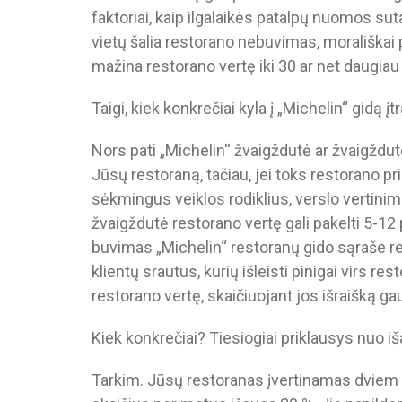
faktoriai, kaip ilgalaikės patalpų nuomos s
vietų šalia restorano nebuvimas, morališkai 
mažina restorano vertę iki 30 ar net daugia
Taigi, kiek konkrečiai kyla į „Michelin“ gidą 
Nors pati „Michelin“ žvaigždutė ar žvaigždu
Jūsų restoraną, tačiau, jei toks restorano pr
sėkmingus veiklos rodiklius, verslo vertinim
žvaigždutė restorano vertę gali pakelti 5-12 
buvimas „Michelin“ restoranų gido sąraše re
klientų srautus, kurių išleisti pinigai virs r
restorano vertę, skaičiuojant jos išraišką
Kiek konkrečiai? Tiesiogiai priklausys nuo i
Tarkim. Jūsų restoranas įvertinamas dviem 