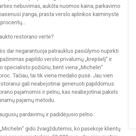
utarties nebuvimas, aukšta nuomos kaina, parkavimo
pasenusi įranga, prasta verslo aplinkos kaiminystė
u procentų…
įtraukto restorano vertė?
tės dar negarantuoja patrauklus pasiūlymo nupirkti
ipažinimas papildo verslo privalumų „krepšelį“ ir
o specialisto požiūriu, bent viena „Michelin“
proc. Tačiau, tai tik viena medalio pusė. Jau vien
storanui gali neabejotinai generuoti papildomus
estorano pajamomis ir pelnu, kas neabejotinai pakels
 gaunamų pajamų metodu.
šaugusių pardavimų ir padidėjusio pelno.
„Michelin“ gido žvaigždutėmis, ko pasekoje klientų